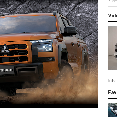
2 jam
Vid
Inte
Fav