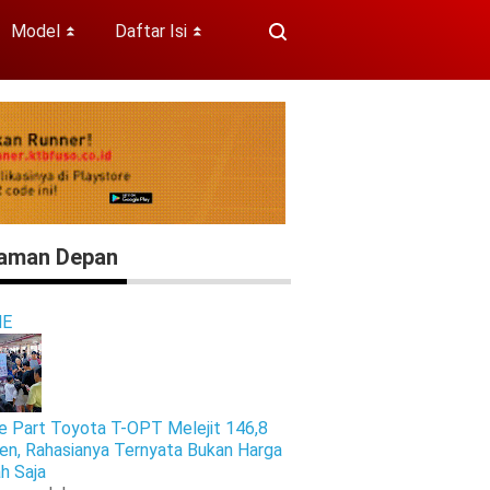
Model
Daftar Isi
⏬
⏬
aman Depan
E
e Part Toyota T-OPT Melejit 146,8
en, Rahasianya Ternyata Bukan Harga
h Saja