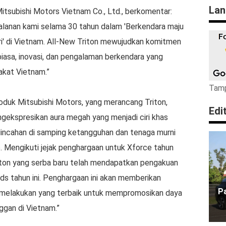
Lan
itsubishi Motors Vietnam Co., Ltd., berkomentar:
jalanan kami selama 30 tahun dalam 'Berkendara maju
i' di Vietnam. All-New Triton mewujudkan komitmen
 biasa, inovasi, dan pengalaman berkendara yang
akat Vietnam.”
Tamp
roduk Mitsubishi Motors, yang merancang Triton,
Edi
ngekspresikan aura megah yang menjadi ciri khas
elincahan di samping ketangguhan dan tenaga murni
p. Mengikuti jejak penghargaan untuk Xforce tahun
riton yang serba baru telah mendapatkan pengakuan
s tahun ini. Penghargaan ini akan memberikan
Pa
s melakukan yang terbaik untuk mempromosikan daya
ggan di Vietnam.”