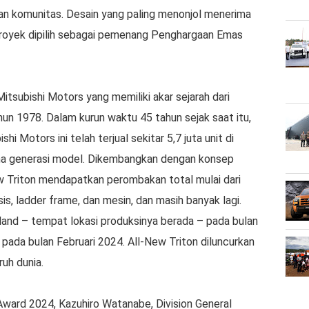
 dan komunitas. Desain yang paling menonjol menerima
proyek dipilih sebagai pemenang Penghargaan Emas
Mitsubishi Motors yang memiliki akar sejarah dari
ahun 1978. Dalam kurun waktu 45 tahun sejak saat itu,
hi Motors ini telah terjual sekitar 5,7 juta unit di
ma generasi model. Dikembangkan dengan konsep
w Triton mendapatkan perombakan total mulai dari
sis, ladder frame, dan mesin, dan masih banyak lagi.
ailand – tempat lokasi produksinya berada – pada bulan
 pada bulan Februari 2024. All-New Triton diluncurkan
ruh dunia.
ard 2024, Kazuhiro Watanabe, Division General