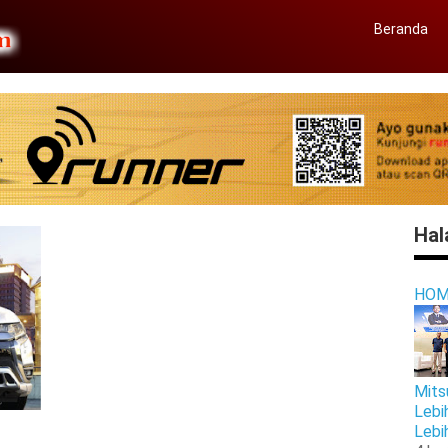
Beranda
Hal
HOM
Mits
Lebi
Lebi