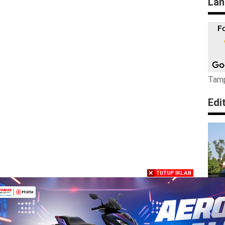
Lan
Tamp
Edi
Pa