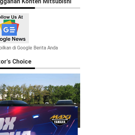
gganan Konten Mitsubishi
ilkan di Google Berita Anda
tor's Choice
hami Kebutuhan Sebelum Beli, Ini
Bedanya XFORCE Ultimate Dan
Exceed