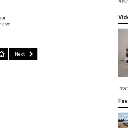
4 har
Vid
sur
im.com
Next
Inte
Fav