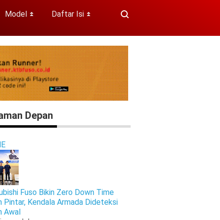
Model
Daftar Isi
⏬
⏬
aman Depan
E
ubishi Fuso Bikin Zero Down Time
h Pintar, Kendala Armada Dideteksi
h Awal